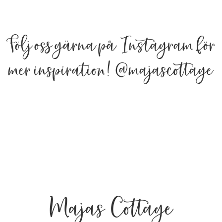
Följ oss gärna på Instagram för
mer inspiration!
@majascottage
Majas Cottage