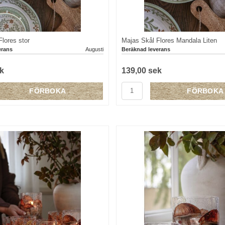
lores stor
Majas Skål Flores Mandala Liten
erans
Augusti
Beräknad leverans
k
139,00 sek
FÖRBOKA
FÖRBOKA