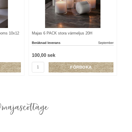
ooms 10x12
Majas 6 PACK stora värmeljus 20H
Beräknad leverans
September
100,00 sek
FÖRBOKA
majascottage