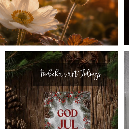
Förboka vårt Julmys