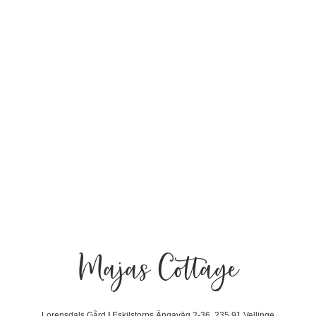
Majas Cottage
Lorensdals Gård
|
Eskilstorps Ängaväg 2-36. 235 91 Vellinge