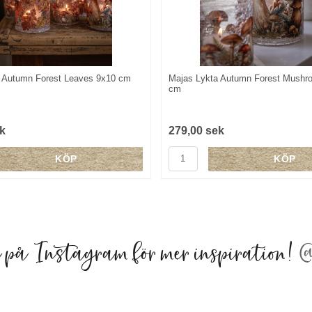
 Autumn Forest Leaves 9x10 cm
Majas Lykta Autumn Forest Mushr
cm
k
279,00 sek
KÖP
KÖP
a på Instagram för mer inspiration!
@