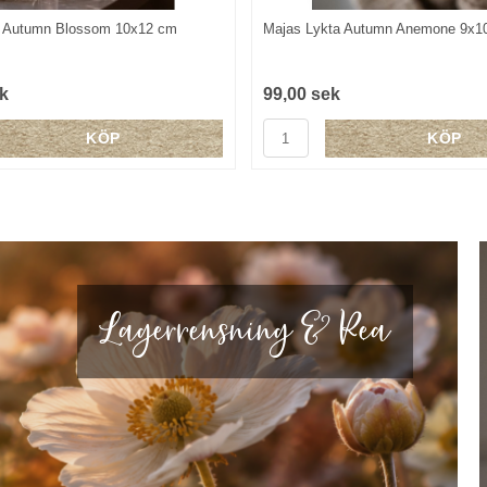
a Autumn Blossom 10x12 cm
Majas Lykta Autumn Anemone 9x1
k
99,00 sek
KÖP
KÖP
Lagerrensning & Rea