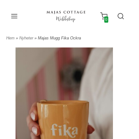
Webbshop
0
Hem
»
Nyheter
» Majas Mugg Fika Ockra