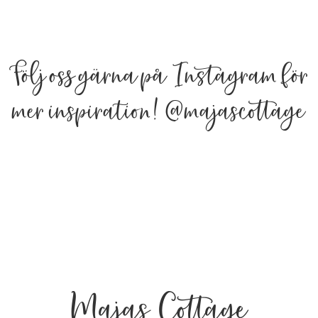
Följ oss gärna på Instagram för
mer inspiration!
@majascottage
Majas Cottage