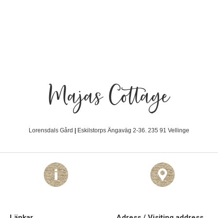
Majas Cottage
Lorensdals Gård
|
Eskilstorps Ängaväg 2-36. 235 91 Vellinge
Länkar
Adress / Visiting address