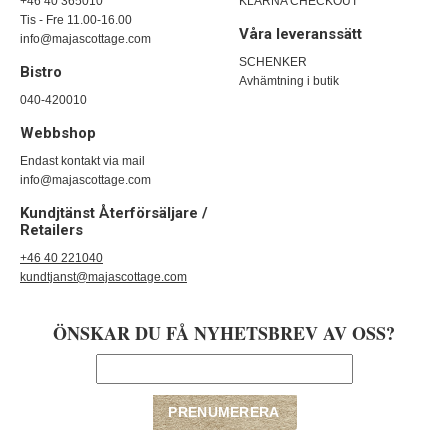
+46 40 365010
KLARNA CHECKOUT
Tis - Fre 11.00-16.00
Våra leveranssätt
info@majascottage.com
SCHENKER
Bistro
Avhämtning i butik
040-420010
Webbshop
Endast kontakt via mail
info@majascottage.com
Kundjtänst Återförsäljare /
Retailers
+46 40 221040
kundtjanst@majascottage.com
ÖNSKAR DU FÅ NYHETSBREV AV OSS?