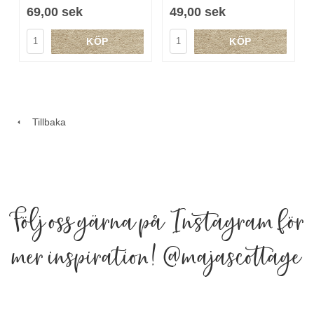
69,00 sek
49,00 sek
KÖP
KÖP
Tillbaka
Följ oss gärna på Instagram för
mer inspiration!
@majascottage