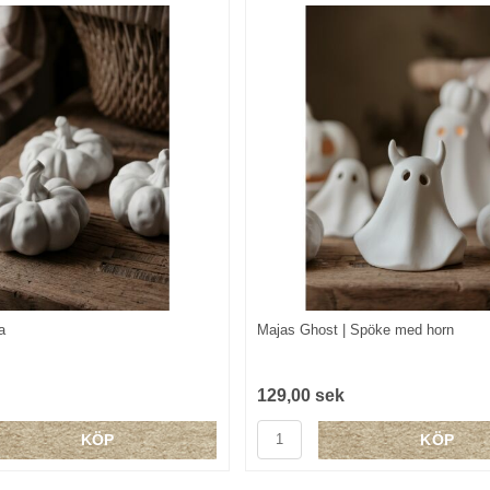
a
Majas Ghost | Spöke med horn
129,00 sek
KÖP
KÖP