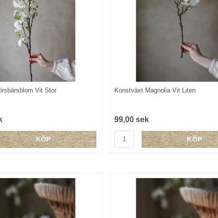
rsbärsblom Vit Stor
Konstväxt Magnolia Vit Liten
k
99,00 sek
KÖP
KÖP