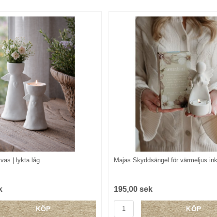
vas | lykta låg
Majas Skyddsängel för värmeljus in
k
195,00 sek
KÖP
KÖP