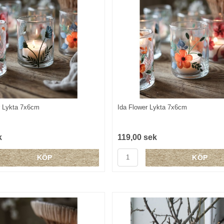
r Lykta 7x6cm
Ida Flower Lykta 7x6cm
k
119,00 sek
KÖP
KÖP