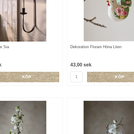
e Sia
Dekoration Florani Höna Liten
k
43,00 sek
KÖP
KÖP