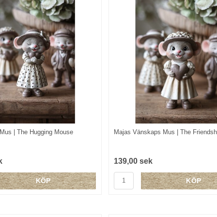
Mus | The Hugging Mouse
Majas Vänskaps Mus | The Friends
k
139,00 sek
KÖP
KÖP