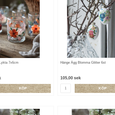
 Lykta 7x6cm
Hänge Ägg Blomma Glitter 6st
k
105,00 sek
KÖP
KÖP