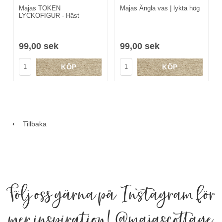
Majas TOKEN
Majas Ängla vas | lykta hög
LYCKOFIGUR - Häst
99,00 sek
99,00 sek
KÖP
KÖP
Tillbaka
Följ oss gärna på Instagram för
mer inspiration!
@majascottage