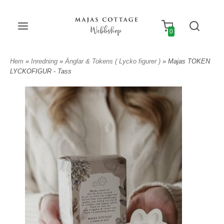
Webbshop
0
Hem
»
Inredning
»
Änglar & Tokens ( Lycko figurer )
» Majas TOKEN
LYCKOFIGUR - Tass