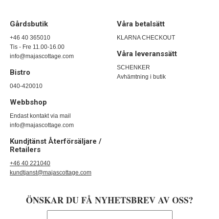
Gårdsbutik
Våra betalsätt
+46 40 365010
KLARNA CHECKOUT
Tis - Fre 11.00-16.00
Våra leveranssätt
info@majascottage.com
SCHENKER
Bistro
Avhämtning i butik
040-420010
Webbshop
Endast kontakt via mail
info@majascottage.com
Kundjtänst Återförsäljare /
Retailers
+46 40 221040
kundtjanst@majascottage.com
ÖNSKAR DU FÅ NYHETSBREV AV OSS?