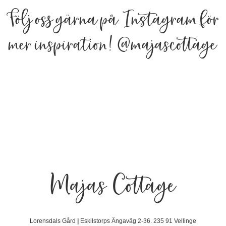
Följ oss gärna på Instagram för
mer inspiration!
@majascottage
Majas Cottage
Lorensdals Gård
|
Eskilstorps Ängaväg 2-36. 235 91 Vellinge