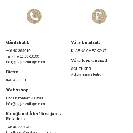
Gårdsbutik
Våra betalsätt
+46 40 365010
KLARNA CHECKOUT
Tis - Fre 11.00-16.00
Våra leveranssätt
info@majascottage.com
SCHENKER
Bistro
Avhämtning i butik
040-420010
Webbshop
Endast kontakt via mail
info@majascottage.com
Kundjtänst Återförsäljare /
Retailers
+46 40 221040
kundtjanst@majascottage.com