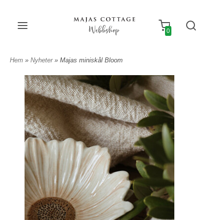
Webbshop
0
Hem
»
Nyheter
» Majas miniskål Bloom