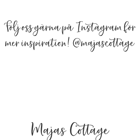
Följ oss gärna på Instagram för
mer inspiration!
@majascottage
Majas Cottage