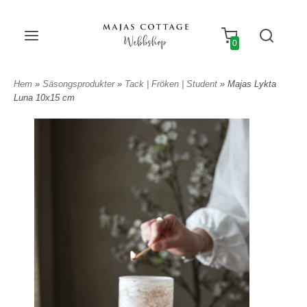
Webbshop
0
Hem
»
Säsongsprodukter
»
Tack | Fröken | Student
» Majas Lykta
Luna 10x15 cm