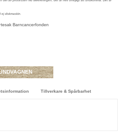
n del av processen vid tillverkningen, det är helt omöjligt att undkomma. Det är
l ej diskmaskin.
järtesak Barncancerfonden
KUNDVAGNEN
tsinformation
Tillverkare & Spårbarhet