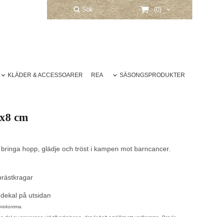
Sök
(0)
KLÄDER & ACCESSOARER
REA
SÄSONGSPRODUKTER
7x8 cm
t bringa hopp, glädje och tröst i kampen mot barncancer.
prästkragar
 dekal på utsidan
 förekomma.