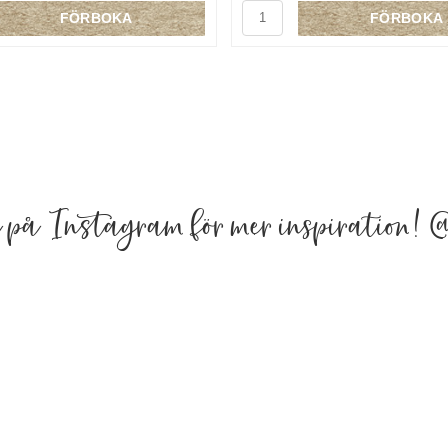
FÖRBOKA
FÖRBOKA
a på Instagram för mer inspiration!
@