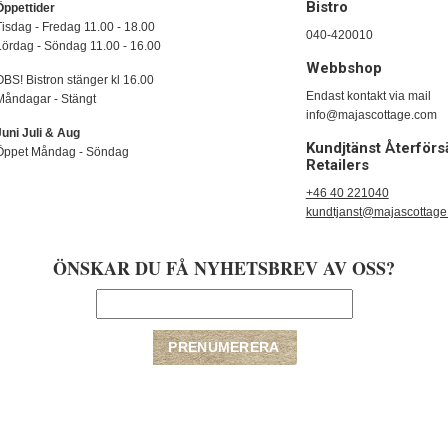
Bistro
Öppettider
Tisdag - Fredag 11.00 - 18.00
040-420010
Lördag - Söndag 11.00 - 16.00
Webbshop
OBS! Bistron stänger kl 16.00
Endast kontakt via mail
Måndagar - Stängt
info@majascottage.com
Juni Juli & Aug
Kundjtänst Återförsä
Öppet Måndag - Söndag
Retailers
+46 40 221040
kundtjanst@majascottag
ÖNSKAR DU FÅ NYHETSBREV AV OSS?
Copyright © 2009-2020 majascottage | E-handelslösning från
Nordisk E-handel