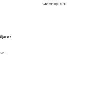
Avhämtning i butik
ljare /
e.com