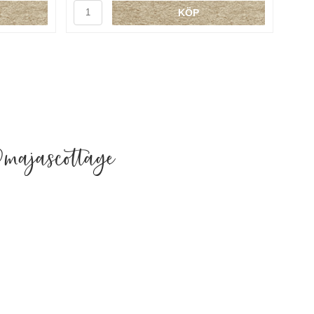
KÖP
majascottage