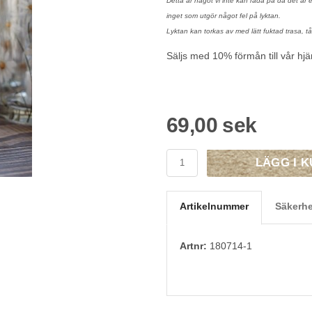
Detta är något vi inte kan råda på då det är e
inget som utgör något fel på lyktan.
Lyktan kan torkas av med lätt fuktad trasa, tå
Säljs med 10% förmån till vår h
69,00 sek
LÄGG I 
Artikelnummer
Säkerhe
Artnr:
180714-1