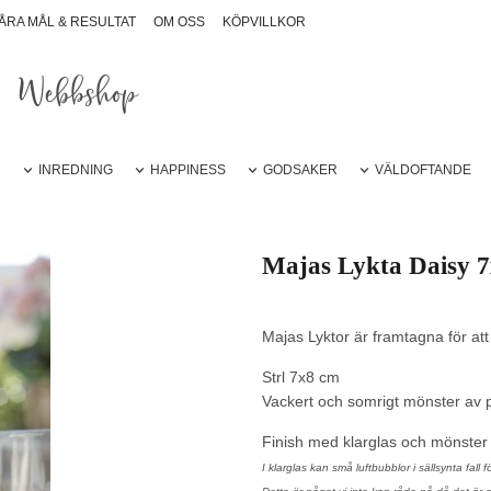
ÅRA MÅL & RESULTAT
OM OSS
KÖPVILLKOR
Webbshop
R
INREDNING
HAPPINESS
GODSAKER
VÄLDOFTANDE
Majas Lykta Daisy 
Majas Lyktor är framtagna för at
Strl 7x8 cm
Vackert och somrigt mönster av 
Finish med klarglas och mönster
I klarglas kan små luftbubblor i sällsynta fall