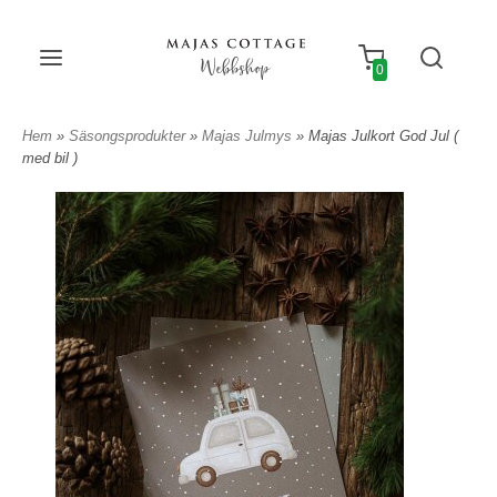
Webbshop
0
Hem
»
Säsongsprodukter
»
Majas Julmys
» Majas Julkort God Jul (
med bil )