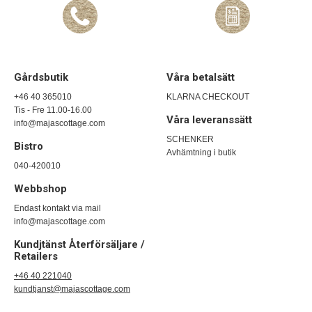
Gårdsbutik
Våra betalsätt
+46 40 365010
KLARNA CHECKOUT
Tis - Fre 11.00-16.00
Våra leveranssätt
info@majascottage.com
SCHENKER
Bistro
Avhämtning i butik
040-420010
Webbshop
Endast kontakt via mail
info@majascottage.com
Kundjtänst Återförsäljare /
Retailers
+46 40 221040
kundtjanst@majascottage.com