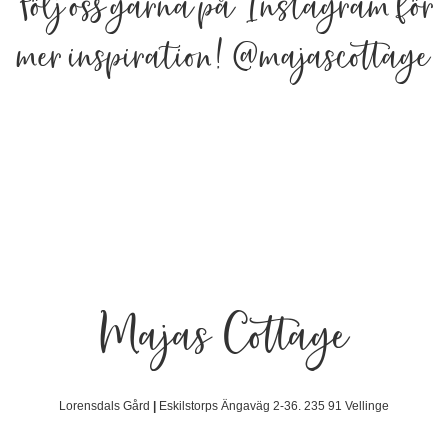
Följ oss gärna på Instagram för
mer inspiration!
@majascottage
Majas Cottage
Lorensdals Gård
|
Eskilstorps Ängaväg 2-36. 235 91 Vellinge