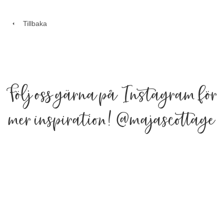
Tillbaka
Följ oss gärna på Instagram för
mer inspiration!
@majascottage