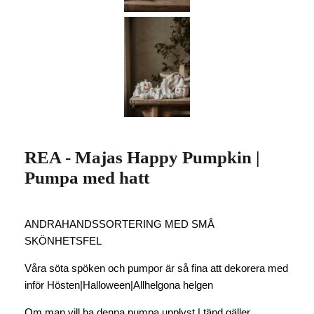
REA - Majas Happy Pumpkin |
Pumpa med hatt
ANDRAHANDSSORTERING MED SMÅ
SKÖNHETSFEL
Våra söta spöken och pumpor är så fina att dekorera med
inför Hösten|Halloween|Allhelgona helgen
Om man vill ha denna pumpa upplyst | tänd gäller