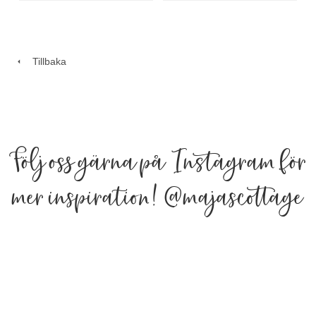
Tillbaka
Följ oss gärna på Instagram för
mer inspiration!
@majascottage