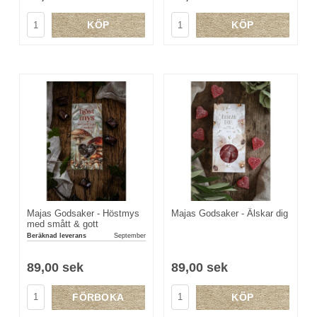
KÖP
KÖP
Majas Godsaker - Höstmys
Majas Godsaker - Älskar dig
med smått & gott
Beräknad leverans
September
89,00 sek
89,00 sek
FÖRBOKA
KÖP