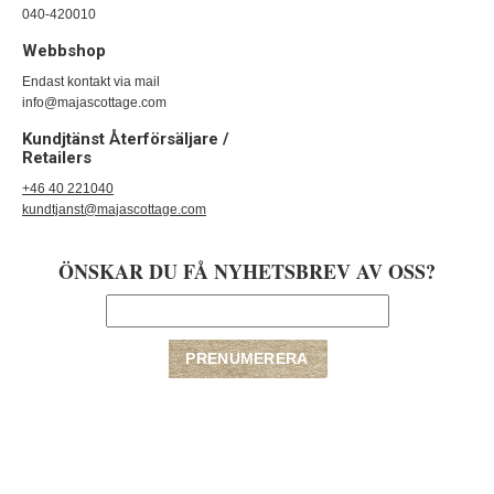
040-420010
Webbshop
Endast kontakt via mail
info@majascottage.com
Kundjtänst Återförsäljare /
Retailers
+46 40 221040
kundtjanst@majascottage.com
ÖNSKAR DU FÅ NYHETSBREV AV OSS?
Copyright © 2009-2020 majascottage | E-handelslösning från
Nordisk E-
handel