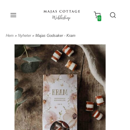
Webbshop
0
Hem
»
Nyheter
» Majas Godsaker - Kram