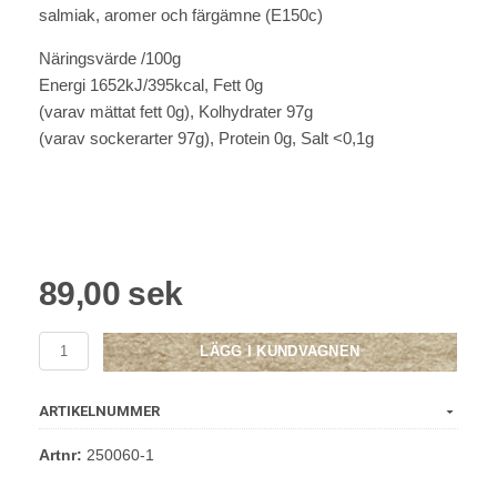
salmiak, aromer och färgämne (E150c)
Näringsvärde /100g
Energi 1652kJ/395kcal, Fett 0g
(varav mättat fett 0g), Kolhydrater 97g
(varav sockerarter 97g), Protein 0g, Salt <0,1g
89,00 sek
LÄGG I KUNDVAGNEN
ARTIKELNUMMER
Artnr:
250060-1