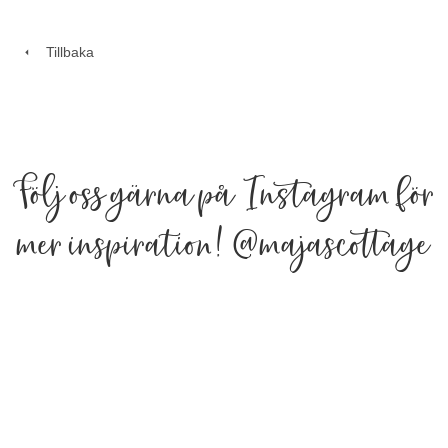
Tillbaka
Följ oss gärna på Instagram för
mer inspiration!
@majascottage