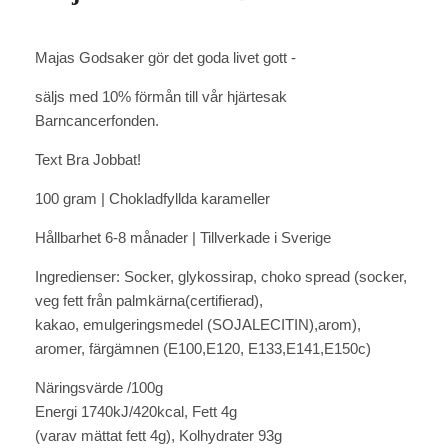
Majas Godsaker gör det goda livet gott -
säljs med 10% förmån till vår hjärtesak
Barncancerfonden.
Text Bra Jobbat!
100 gram | Chokladfyllda karameller
Hållbarhet 6-8 månader | Tillverkade i Sverige
Ingredienser: Socker, glykossirap, choko spread (socker,
veg fett från palmkärna(certifierad),
kakao, emulgeringsmedel (SOJALECITIN),arom),
aromer, färgämnen (E100,E120, E133,E141,E150c)
Näringsvärde /100g
Energi 1740kJ/420kcal, Fett 4g
(varav mättat fett 4g), Kolhydrater 93g