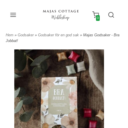
Webbshop
0
Hem
»
Godsaker
»
Godsaker för en god sak
» Majas Godsaker - Bra
Jobbat!