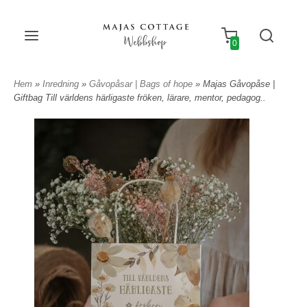
Webbshop
0
Hem
»
Inredning
»
Gåvopåsar | Bags of hope
» Majas Gåvopåse |
Giftbag Till världens härligaste fröken, lärare, mentor, pedagog..