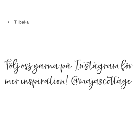
Tillbaka
Följ oss gärna på Instagram för
mer inspiration!
@majascottage