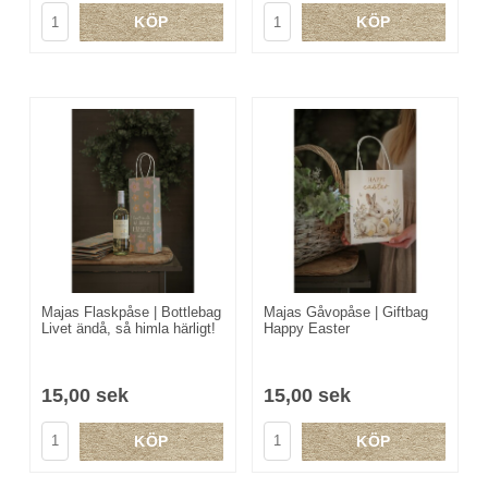
KÖP
KÖP
Majas Flaskpåse | Bottlebag
Majas Gåvopåse | Giftbag
Livet ändå, så himla härligt!
Happy Easter
15,00 sek
15,00 sek
KÖP
KÖP