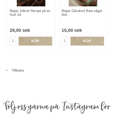
Majas Julkort Recept på en
Majas Gåvokort Bara något
God Jul
litet..
29,00 sek
15,00 sek
KÖP
KÖP
Tillbaka
Följ oss gärna på Instagram för