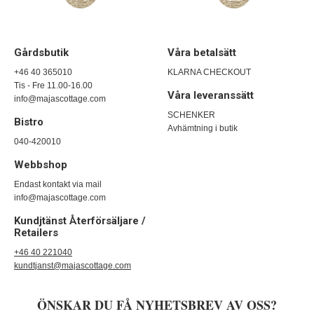
Gårdsbutik
Våra betalsätt
+46 40 365010
KLARNA CHECKOUT
Tis - Fre 11.00-16.00
Våra leveranssätt
info@majascottage.com
SCHENKER
Bistro
Avhämtning i butik
040-420010
Webbshop
Endast kontakt via mail
info@majascottage.com
Kundjtänst Återförsäljare /
Retailers
+46 40 221040
kundtjanst@majascottage.com
ÖNSKAR DU FÅ NYHETSBREV AV OSS?