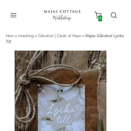
Webbshop
0
Hem
»
Inredning
»
Gåvokort | Cards of Hope
» Majas Gåvokort Lycka
Till