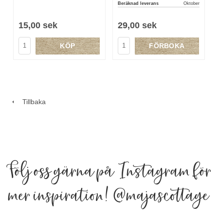
Beräknad leverans
Oktober
15,00 sek
29,00 sek
KÖP
FÖRBOKA
Tillbaka
Följ oss gärna på Instagram för
mer inspiration!
@majascottage