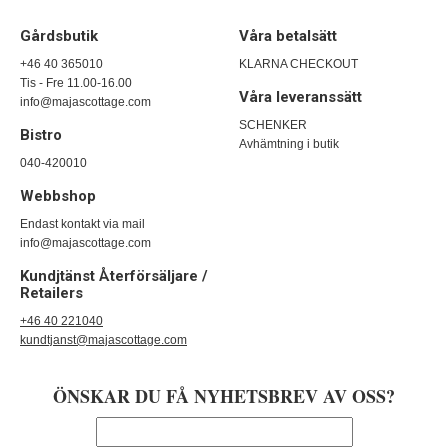
Gårdsbutik
Våra betalsätt
+46 40 365010
KLARNA CHECKOUT
Tis - Fre 11.00-16.00
Våra leveranssätt
info@majascottage.com
SCHENKER
Bistro
Avhämtning i butik
040-420010
Webbshop
Endast kontakt via mail
info@majascottage.com
Kundjtänst Återförsäljare /
Retailers
+46 40 221040
kundtjanst@majascottage.com
ÖNSKAR DU FÅ NYHETSBREV AV OSS?