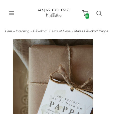
Webbshop
0
Hem
»
Inredning
»
Gåvokort | Cards of Hope
» Majas Gåvokort Pappa