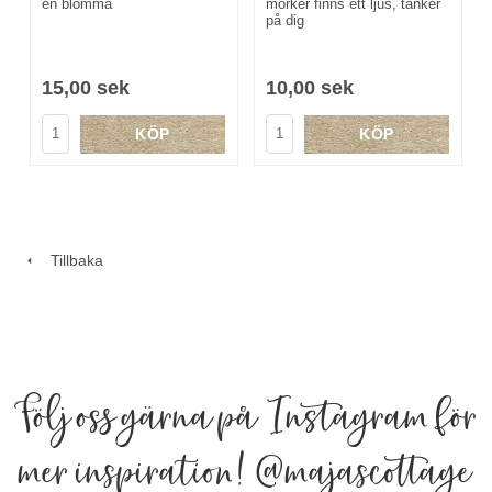
en blomma
mörker finns ett ljus, tänker
på dig
15,00 sek
10,00 sek
KÖP
KÖP
Tillbaka
Följ oss gärna på Instagram för
mer inspiration!
@majascottage