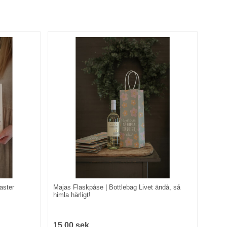
aster
Majas Flaskpåse | Bottlebag Livet ändå, så
himla härligt!
15,00 sek