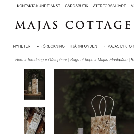
KONTAKTA KUNDTJÄNST
GÅRDSBUTIK
ÅTERFÖRSÄLJARE
V
NYHETER
FÖRBOKNING
HJÄRNFONDEN
MAJAS LYKTO
Hem
»
Inredning
»
Gåvopåsar | Bags of hope
» Majas Flaskpåse | B