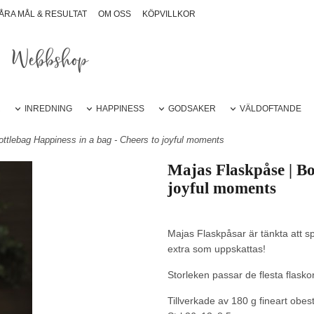
ÅRA MÅL & RESULTAT
OM OSS
KÖPVILLKOR
Webbshop
R
INREDNING
HAPPINESS
GODSAKER
VÄLDOFTANDE
ottlebag Happiness in a bag - Cheers to joyful moments
Majas Flaskpåse | Bo
joyful moments
Majas Flaskpåsar är tänkta att s
extra som uppskattas!
Storleken passar de flesta flaskor
Tillverkade av 180 g fineart ob