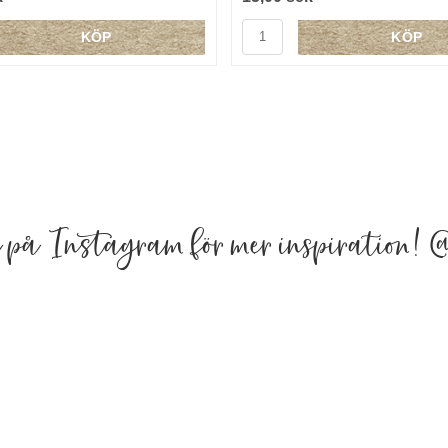
KÖP
KÖP
a på Instagram för mer inspiration!
@