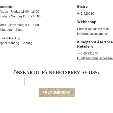
Bistro
Öppettider
Tisdag - Fredag 11.00 - 18.00
040-420010
Lördag - Söndag 11.00 - 16.00
Webbshop
OBS! Bistron stänger kl 16.00
Endast kontakt via mail
Måndagar - Stängt
info@majascottage.com
Juni Juli & Aug
Kundjtänst Återförsä
Öppet Måndag - Söndag
Retailers
+46 40 221040
kundtjanst@majascottag
ÖNSKAR DU FÅ NYHETSBREV AV OSS?
Copyright © 2009-2020 majascottage | E-handelslösning från
Nordisk E-handel