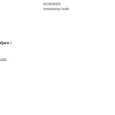
SCHENKER
Avhämtning i butik
ljare /
e.com