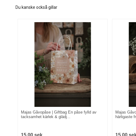
Du kanske också gillar
Majas Gåvopåse | Giftbag En påse fylld av
Majas Gåvop
tacksamhet kärlek & glädj...
härligaste f
15,00 sek
15,00 se