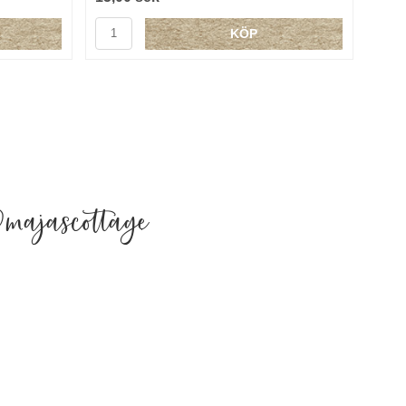
KÖP
majascottage