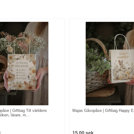
åse | Giftbag Till världens
Majas Gåvopåse | Giftbag Happy E
röken, lärare, m...
k
15,00 sek