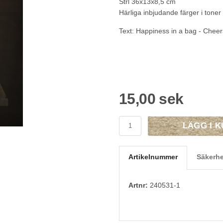
Strl 36x13x8,5 cm
Härliga inbjudande färger i toner 
Text: Happiness in a bag - Cheer
15,00 sek
LÄGG I 
Artikelnummer
Säkerhe
Artnr:
240531-1