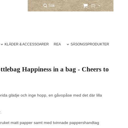
Sök
(0)
KLÄDER & ACCESSOARER
REA
SÄSONGSPRODUKTER
ttlebag Happiness in a bag - Cheers to
prida glädje och inge hopp, en gåvopåse med det där lilla
.
estruket matt papper samt med tvinnade pappershandtag