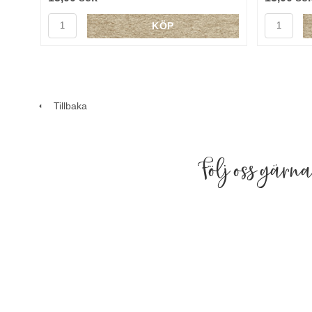
KÖP
Tillbaka
Följ oss gärn