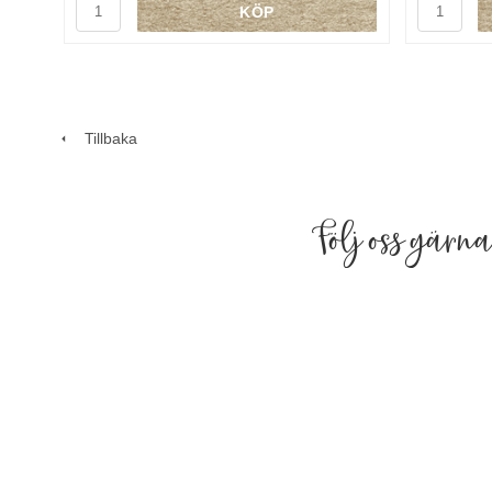
KÖP
Tillbaka
Följ oss gärn