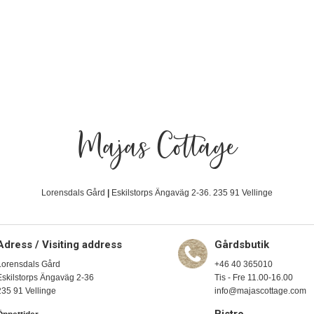
Majas Cottage
Lorensdals Gård
|
Eskilstorps Ängaväg 2-36. 235 91 Vellinge
Adress / Visiting address
Gårdsbutik
Lorensdals Gård
+46 40 365010
Eskilstorps Ängaväg 2-36
Tis - Fre 11.00-16.00
235 91 Vellinge
info@majascottage.com