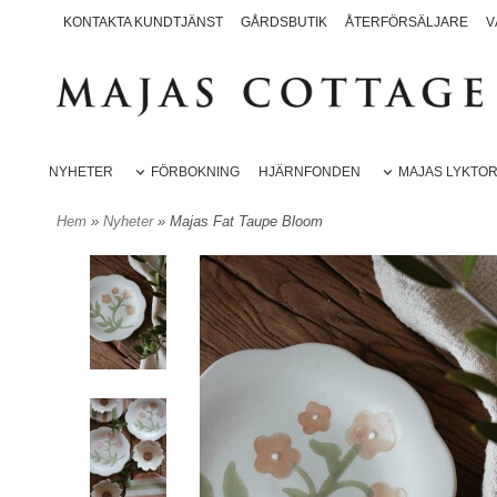
KONTAKTA KUNDTJÄNST
GÅRDSBUTIK
ÅTERFÖRSÄLJARE
V
NYHETER
FÖRBOKNING
HJÄRNFONDEN
MAJAS LYKTO
Hem
»
Nyheter
» Majas Fat Taupe Bloom