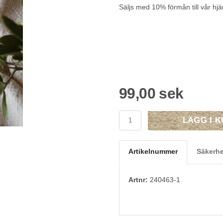
Säljs med 10% förmån till vår h
99,00 sek
LÄGG I 
Artikelnummer
Säkerhe
Artnr:
240463-1