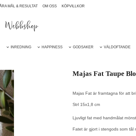
ÅRA MÅL & RESULTAT
OM OSS
KÖPVILLKOR
Webbshop
R
INREDNING
HAPPINESS
GODSAKER
VÄLDOFTANDE
Majas Fat Taupe Bl
Majas Fat är framtagna för att b
Strl 15x1,8 cm
Ljuvligt fat med handmålat mönste
Fatet är gjort i stengods som tå