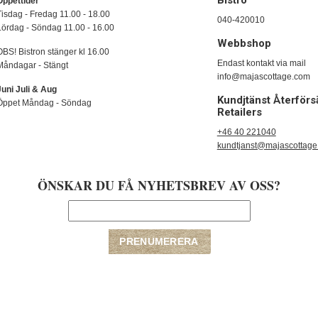
Bistro
Öppettider
Tisdag - Fredag 11.00 - 18.00
040-420010
Lördag - Söndag 11.00 - 16.00
Webbshop
OBS! Bistron stänger kl 16.00
Endast kontakt via mail
Måndagar - Stängt
info@majascottage.com
Juni Juli & Aug
Kundjtänst Återförsä
Öppet Måndag - Söndag
Retailers
+46 40 221040
kundtjanst@majascottag
ÖNSKAR DU FÅ NYHETSBREV AV OSS?
Copyright © 2009-2020 majascottage | E-handelslösning från
Nordisk E-handel