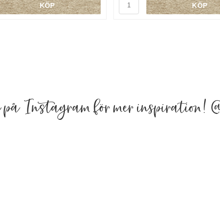
KÖP
KÖP
a på Instagram för mer inspiration!
@