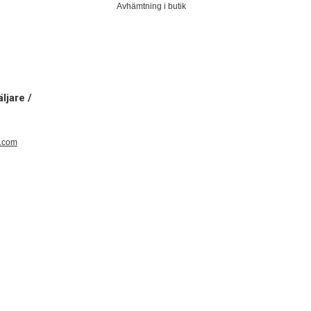
Avhämtning i butik
ljare /
e.com