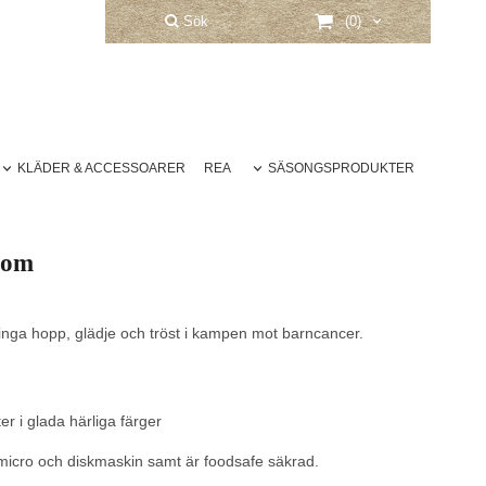
Sök
(0)
KLÄDER & ACCESSOARER
REA
SÄSONGSPRODUKTER
oom
ringa hopp, glädje och tröst i kampen mot barncancer.
r i glada härliga färger
l micro och diskmaskin samt är foodsafe säkrad.