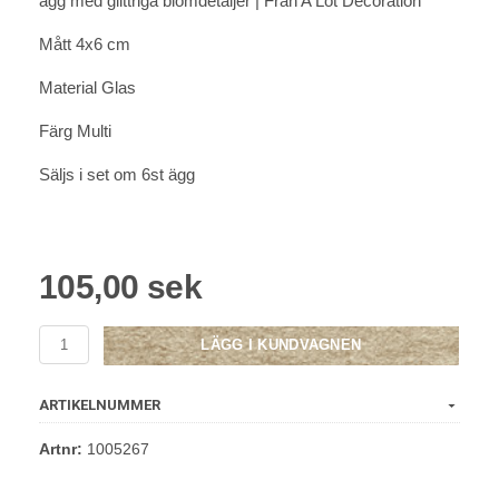
ägg med glittriga blomdetaljer | Från A Lot Decoration
Mått 4x6 cm
Material Glas
Färg Multi
Säljs i set om 6st ägg
105,00 sek
LÄGG I KUNDVAGNEN
ARTIKELNUMMER
Artnr:
1005267