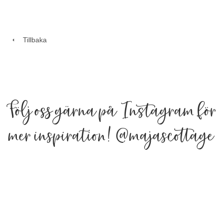
Tillbaka
Följ oss gärna på Instagram för
mer inspiration!
@majascottage