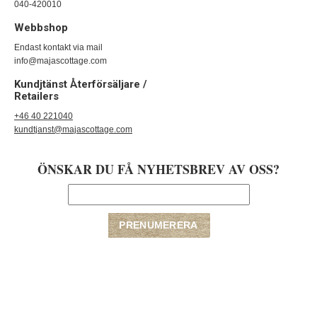
040-420010
Webbshop
Endast kontakt via mail
info@majascottage.com
Kundjtänst Återförsäljare /
Retailers
+46 40 221040
kundtjanst@majascottage.com
ÖNSKAR DU FÅ NYHETSBREV AV OSS?
Copyright © 2009-2020 majascottage | E-handelslösning från
Nordisk E-
handel