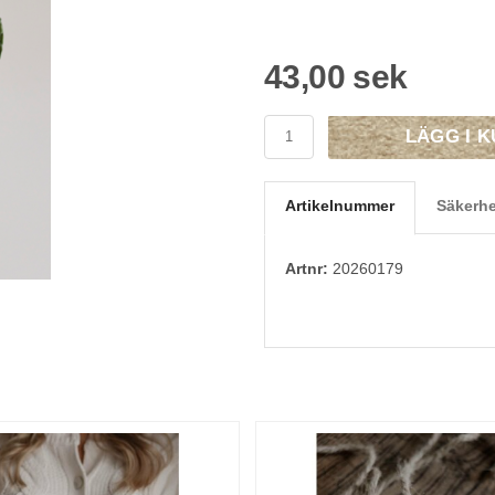
43,00 sek
LÄGG I 
Artikelnummer
Säkerhe
Artnr:
20260179