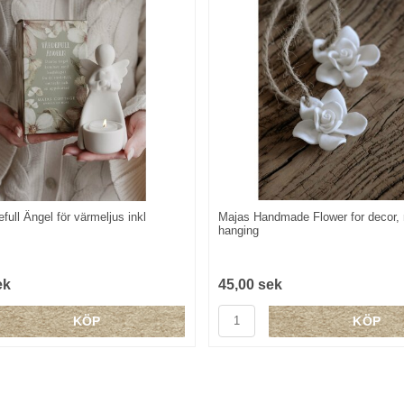
full Ängel för värmeljus inkl
Majas Handmade Flower for decor,
hanging
ek
45,00 sek
KÖP
KÖP