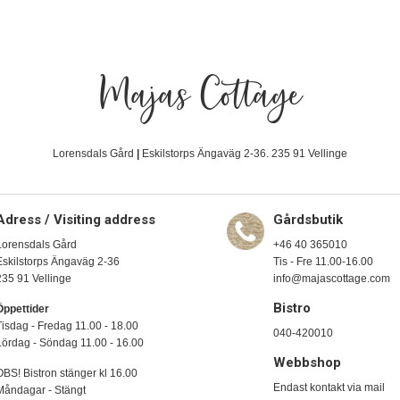
Majas Cottage
Lorensdals Gård
|
Eskilstorps Ängaväg 2-36. 235 91 Vellinge
Adress / Visiting address
Gårdsbutik
Lorensdals Gård
+46 40 365010
Eskilstorps Ängaväg 2-36
Tis - Fre 11.00-16.00
235 91 Vellinge
info@majascottage.com
Bistro
Öppettider
Tisdag - Fredag 11.00 - 18.00
040-420010
Lördag - Söndag 11.00 - 16.00
Webbshop
OBS! Bistron stänger kl 16.00
Endast kontakt via mail
Måndagar - Stängt